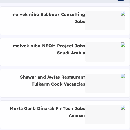
molvek nibo Sabbour Consulting
Jobs
اقرأ المزيد عن molvek nibo Sabbour Consulting Jobs
molvek nibo NEOM Project Jobs
Saudi Arabia
اقرأ المزيد عن molvek nibo NEOM Project Jobs Saudi Arabia
Shawarland Awfas Restaurant
Tulkarm Cook Vacancies
اقرأ المزيد عن Shawarland Awfas Restaurant Tulkarm Cook Vacancies
Morfa Ganb Dinarak FinTech Jobs
Amman
اقرأ المزيد عن Morfa Ganb Dinarak FinTech Jobs Amman