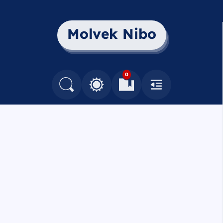
Molvek Nibo
0
القائمة
العلامات المرجعية
البحث في المدونة
التغيير بين الوضع النهاري والداكن