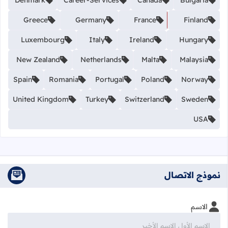
Denmark
Career-Services
Canada
Bulgaria
Greece
Germany
France
Finland
Luxembourg
Italy
Ireland
Hungary
New Zealand
Netherlands
Malta
Malaysia
Spain
Romania
Portugal
Poland
Norway
United Kingdom
Turkey
Switzerland
Sweden
USA
نموذج الاتصال
الاسم