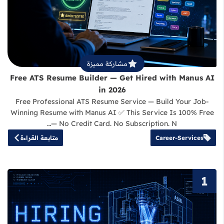
قراءة المزيد عن Free ATS Resume Builder — Get Hired with Manus AI in 2026
مشاركة مميزة
Free ATS Resume Builder — Get Hired with Manus AI
in 2026
Free Professional ATS Resume Service — Build Your Job-
Winning Resume with Manus AI ✅ This Service Is 100% Free
— No Credit Card. No Subscription. N…
Career-Services
متابعة القراءة