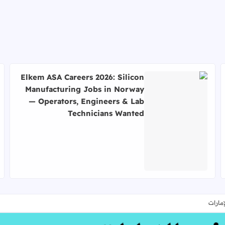
Elkem ASA Careers 2026: Silicon
Manufacturing Jobs in Norway
— Operators, Engineers & Lab
Technicians Wanted
اقرأ المزيد عن Elkem ASA Careers 2026: Silicon Manufacturing Jobs in Norway — Operators, Engineers & Lab Technicians Wanted
مارات