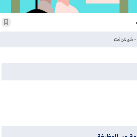
أضف 
 فلو كرافت
مة عن الوظيفة